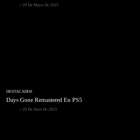
Gsotoa
-
28 De Mayo De 2025
DESTACADOS
Days Gone Remastered En PS5
Gsotoa
-
29 De Abril De 2025