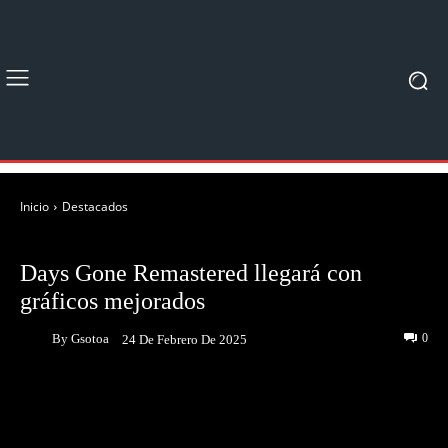
Inicio
Destacados
DESTACADOS
JUEGOS
Days Gone Remastered llegará con
gráficos mejorados
By
Gsotoa
0
24 De Febrero De 2025
Facebook
Twitter
Pinterest