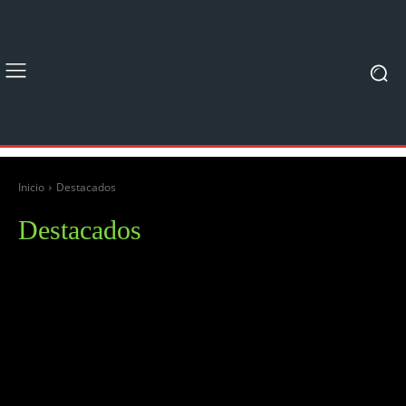
Inicio
Destacados
Destacados
Entrevistas
Eventos
Juegos
Noticias
Tutoriales
Unboxing & Revi