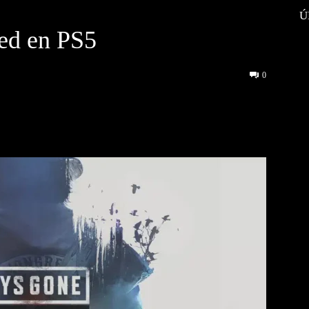
Ú
ed en PS5
0
interest
WhatsApp