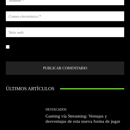
Co
ele
Sit
we
Guardar mi nombre, correo electrónico y sitio web en este navegador la
próxima vez que comente.
ÚLTIMOS ARTÍCULOS
DESTACADOS
Gaming vía Streaming: Ventajas y
desventajas de esta nueva forma de jugar