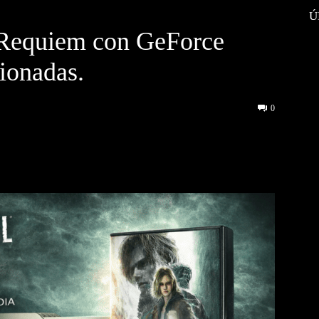
Ú
 Requiem con GeForce
ionadas.
0
interest
WhatsApp