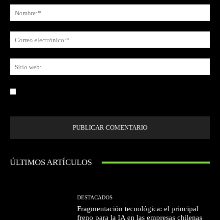
No
Co
ele
Sit
we
Guardar mi nombre, correo electrónico y sitio web en este navegador la
próxima vez que comente.
ÚLTIMOS ARTÍCULOS
DESTACADOS
Fragmentación tecnológica: el principal
freno para la IA en las empresas chilenas