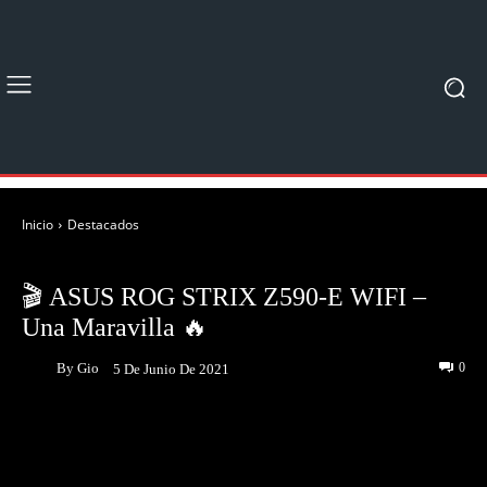
Inicio
Destacados
DESTACADOS
UNBOXING & REVIEWS
🎬 ASUS ROG STRIX Z590-E WIFI –
Una Maravilla 🔥
By
Gio
0
5 De Junio De 2021
Facebook
Twitter
Pinterest