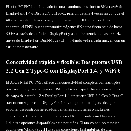
El mini PC PN51 también admite una asombrosa resolución 8K a través de
DisplayPort 1.4 o DisplayPort Tipo-C, para un detalle 4 veces mayor que el
4K o un notable 16 veces mayor que la salida FHD tradicional. En
concreto, el PN51 puede transmitir imágenes 8K a una frecuencia de hasta
30 Hz a través de un único DisplayPort y a una frecuencia de hasta 60 Hz a
través de DisplayPort Dual-Mode (DP++), dando vida a cada imagen con un
estilo impresionante.
Conectividad rápida y flexible: Dos puertos USB
3.2 Gen 2 Type-C con DisplayPort 1.4, y WiFi 6
El ASUS Mini PC PN51 ofrece una conectividad completa con múltiples
puertos, incluyendo un puerto USB 3.2 Gen 2 Tipo-C frontal con soporte
de carga de batería 1.2 y DisplayPort 1.4, un puerto USB 3.2 Gen 2 Tipo-C
trasero con soporte de DisplayPort 1.4, y un puerto configurable2 para
soportar dispositivos heredados, pantallas adicionales o múltiples
conexiones de red (ofrecido de serie en el Reino Unido con DisplayPort
1.4, otras opciones disponibles bajo petición). El nuevo equipo también
cuenta con WiFi 6 (802.11ax) para conexiones inalámbricas de alta