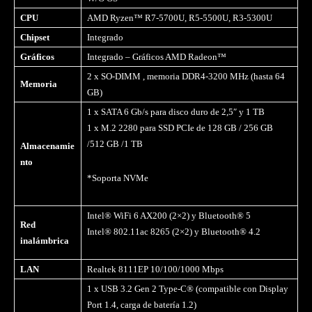
CPU
AMD Ryzen™ R7-5700U, R5-5500U, R3-5300U
Chipset
Integrado
Gráficos
Integrado – Gráficos AMD Radeon™
2 x SO-DIMM , memoria DDR4-3200 MHz (hasta 64
Memoria
GB)
1 x SATA 6 Gb/s para disco duro de 2,5″ y 1 TB
1 x M.2 2280 para SSD PCIe de 128 GB / 256 GB
/512 GB /1 TB
Almacenamie
nto
*Soporta NVMe
Intel® WiFi 6 AX200 (2×2) y Bluetooth® 5
Red
Intel® 802.11ac 8265 (2×2) y Bluetooth® 4.2
inalámbrica
LAN
Realtek 8111EP 10/100/1000 Mbps
1 x USB 3.2 Gen 2 Type-C® (compatible con Display
Port 1.4, carga de batería 1.2)