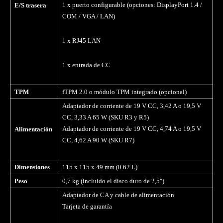
1 x puerto configurable (opciones: DisplayPort 1.4 /
E/S trasera
COM / VGA / LAN)
1 x RJ45 LAN
1 x entrada de CC
TPM
fTPM 2.0 o módulo TPM integrado (opcional)
Adaptador de corriente de 19 V CC, 3,42 A o 19,5 V
CC, 3,33 A 65 W (SKU R3 y R5)
Adaptador de corriente de 19 V CC, 4,74 A o 19,5 V
Alimentación
CC, 4,62 A 90 W (SKU R7)
Dimensiones
115 x 115 x 49 mm (0.62 L)
Peso
0,7 kg (incluido el disco duro de 2,5″)
Adaptador de CA y cable de alimentación
Tarjeta de garantía