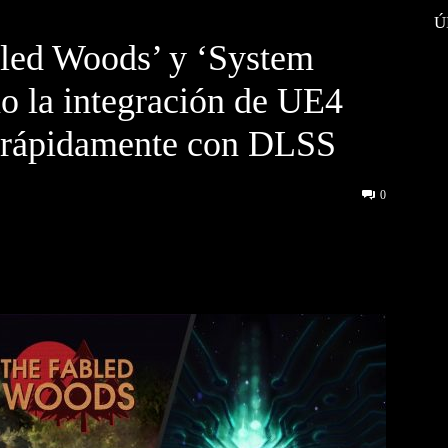
Ú
led Woods’ y ‘System
o la integración de UE4
s rápidamente con DLSS
0
interest
WhatsApp