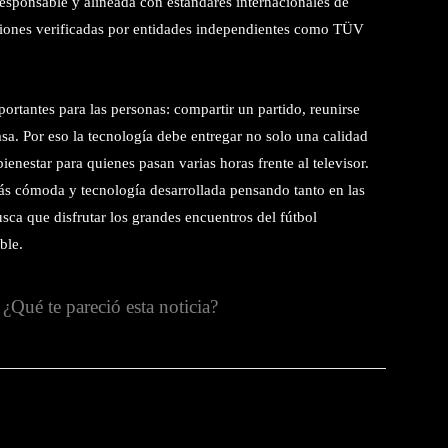
esponsable y alineada con estándares internacionales de
aciones verificadas por entidades independientes como TÜV
rtantes para las personas: compartir un partido, reunirse
sa. Por eso la tecnología debe entregar no solo una calidad
ienestar para quienes pasan varias horas frente al televisor.
ás cómoda y tecnología desarrollada pensando tanto en las
a que disfrutar los grandes encuentros del fútbol
ble.
¿Qué te pareció esta noticia?
witter
Pinterest
WhatsApp