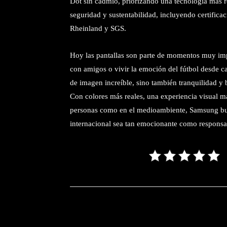
Dot sin cadmio, priorizando una tecnología más r
seguridad y sustentabilidad, incluyendo certific
Rheinland y SGS.
Hoy las pantallas son parte de momentos muy impo
con amigos o vivir la emoción del fútbol desde ca
de imagen increíble, sino también tranquilidad y b
Con colores más reales, una experiencia visual m
personas como en el medioambiente, Samsung busc
internacional sea tan emocionante como responsa
Facebook
T
Cuota