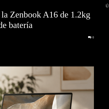
Ú
 la Zenbook A16 de 1.2kg
de batería
0
interest
WhatsApp