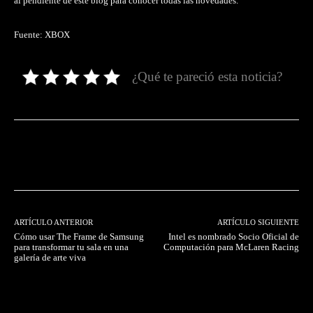
al pendiente de este blog para conocer todas las novedades.
Fuente: XBOX
¿Qué te pareció esta noticia?
Facebook
Twitter
Pinterest
ARTÍCULO ANTERIOR
ARTÍCULO SIGUIENTE
Cómo usar The Frame de Samsung
Intel es nombrado Socio Oficial de
para transformar tu sala en una
Computación para McLaren Racing
galería de arte viva