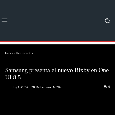
Inicio
Destacados
DESTACADOS
Samsung presenta el nuevo Bixby en One
UI 8.5
By
Gsotoa
0
20 De Febrero De 2026
Facebook
Twitter
Pinterest