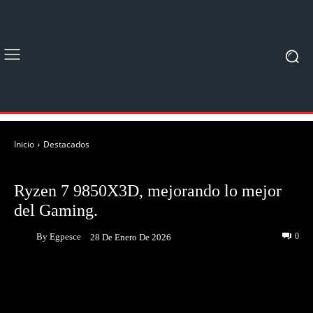
Inicio
Destacados
DESTACADOS
UNBOXING & REVIEWS
Ryzen 7 9850X3D, mejorando lo mejor
del Gaming.
By
Egpesce
0
28 De Enero De 2026
Facebook
Twitter
Pinterest