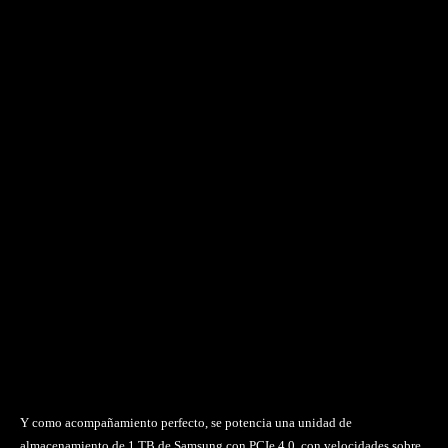
Y como acompañamiento perfecto, se potencia una unidad de
almacenamiento de 1 TB de Samsung con PCIe 4.0, con velocidades sobre