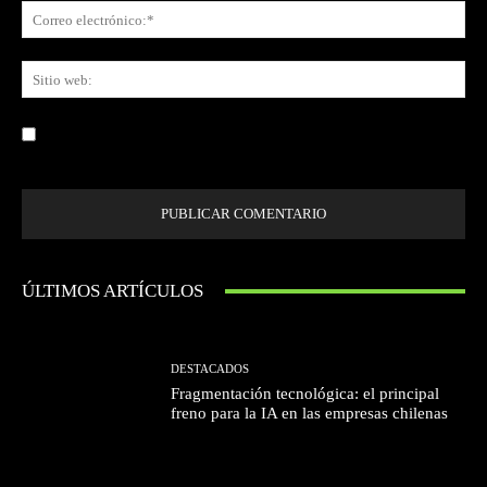
Co
ele
Sit
we
Guardar mi nombre, correo electrónico y sitio web en este navegador la
próxima vez que comente.
ÚLTIMOS ARTÍCULOS
DESTACADOS
Fragmentación tecnológica: el principal
freno para la IA en las empresas chilenas