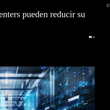
Ú
nters pueden reducir su
0
interest
WhatsApp