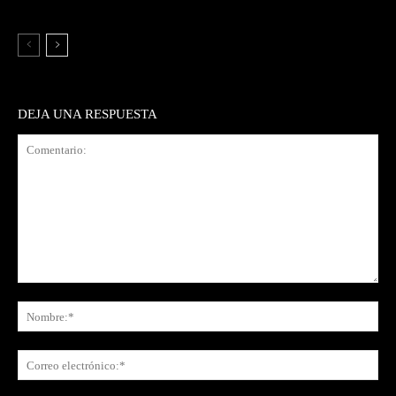
DEJA UNA RESPUESTA
Comentario:
No
Co
ele