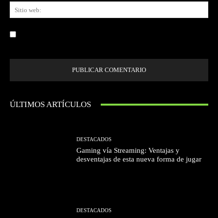
Sit
we
Guardar mi nombre, correo electrónico y sitio web en este navegador la
próxima vez que comente.
ÚLTIMOS ARTÍCULOS
DESTACADOS
Gaming vía Streaming: Ventajas y
desventajas de esta nueva forma de jugar
DESTACADOS