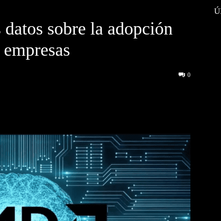
Ú
datos sobre la adopción
s empresas
0
interest
WhatsApp