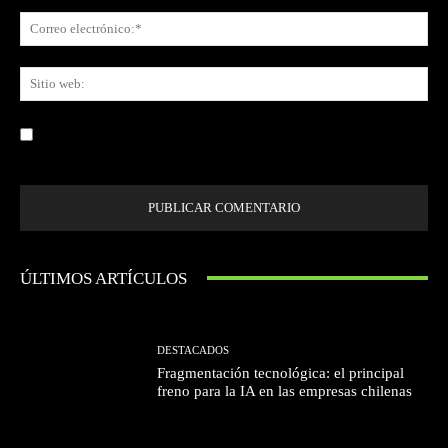
Co
ele
Sit
we
Guardar mi nombre, correo electrónico y sitio web en este navegador la
próxima vez que comente.
ÚLTIMOS ARTÍCULOS
DESTACADOS
Fragmentación tecnológica: el principal
freno para la IA en las empresas chilenas