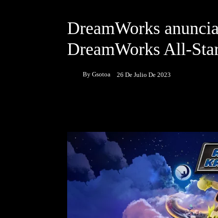
DESTACADOS
JUEGOS
DreamWorks anuncia 
DreamWorks All-Star
By
Gsotoa
26 De Julio De 2023
Facebook
Twitter
P