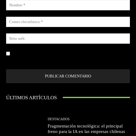
No
Co
ele
Sit
we
Guardar mi nombre, correo electrónico y sitio web en este navegador la
próxima vez que comente.
ÚLTIMOS ARTÍCULOS
DESTACADOS
Fragmentación tecnológica: el principal
freno para la IA en las empresas chilenas