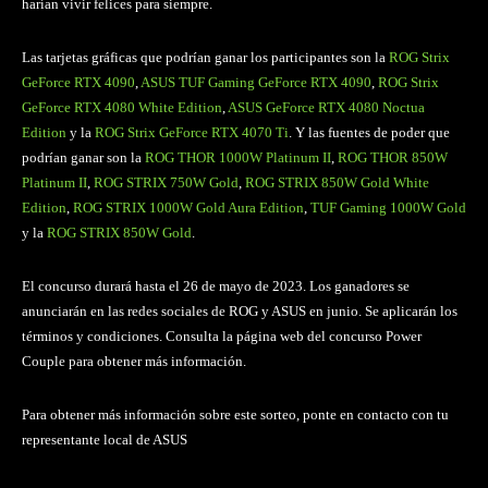
harían vivir felices para siempre.
Las tarjetas gráficas que podrían ganar los participantes son la
ROG Strix
GeForce RTX 4090
,
ASUS TUF Gaming GeForce RTX 4090
,
ROG Strix
GeForce RTX 4080 White Edition
,
ASUS GeForce RTX 4080 Noctua
Edition
y la
ROG Strix GeForce RTX 4070 Ti
. Y las fuentes de poder que
podrían ganar son la
ROG THOR 1000W Platinum II
,
ROG THOR 850W
Platinum II
,
ROG STRIX 750W Gold
,
ROG STRIX 850W Gold White
Edition
,
ROG STRIX 1000W Gold Aura Edition
,
TUF Gaming 1000W Gold
y la
ROG STRIX 850W Gold
.
El concurso durará hasta el 26 de mayo de 2023. Los ganadores se
anunciarán en las redes sociales de ROG y ASUS en junio. Se aplicarán los
términos y condiciones. Consulta la página web del concurso Power
Couple para obtener más información.
Para obtener más información sobre este sorteo, ponte en contacto con tu
representante local de ASUS