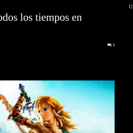
Ú
odos los tiempos en
0
interest
WhatsApp