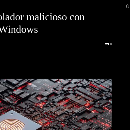
Ú
olador malicioso con
n Windows
0
interest
WhatsApp