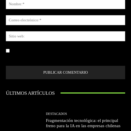
No
Co
ele
Sit
we
Guardar mi nombre, correo electrónico y sitio web en este navegador la
próxima vez que comente.
ÚLTIMOS ARTÍCULOS
DESTACADOS
Fragmentación tecnológica: el principal
freno para la IA en las empresas chilenas