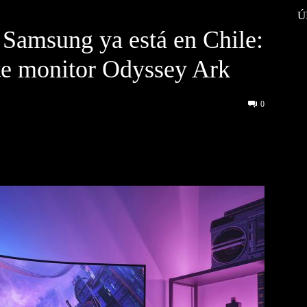
Ú
 Samsung ya está en Chile:
nte monitor Odyssey Ark
0
interest
WhatsApp