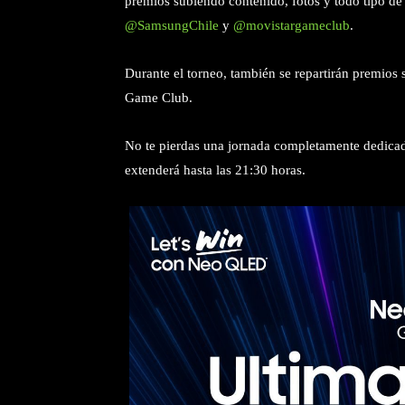
premios subiendo contenido, fotos y todo tipo de r
@SamsungChile
y
@movistargameclub
.
Durante el torneo, también se repartirán premios s
Game Club.
No te pierdas una jornada completamente dedicad
extenderá hasta las 21:30 horas.