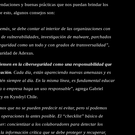
endaciones y buenas prácticas que nos puedan brindar los
or esto, algunos consejos son:
emás, se debe contar al interior de las organizaciones con
n de vulnerabilidades, investigación de malware, parchados
 seguridad como un todo y con grados de transversalidad”
,
guridad de Adexus.
iensen en la ciberseguridad como una responsabilidad que
cación
. Cada día, están apareciendo nuevas amenazas y es
stén siempre al día. En la misma línea, es fundamental educar
a o empresa haga un uso responsable
”, agrega Gabriel
ncy en Kyndryl Chile.
os que no se pueden predecir ni evitar, pero sí podemos
s operaciones lo antes posible. El “checklist” básico de
er: concientizar a los colaboradores para detectar los
a la información crítica que se debe proteger y recuperar,