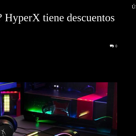
Ú
? HyperX tiene descuentos
0
interest
WhatsApp