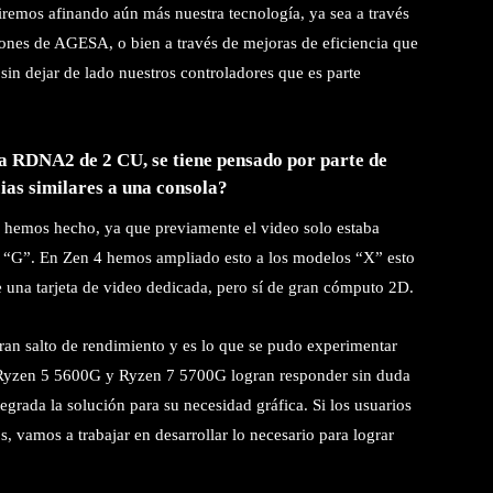
emos afinando aún más nuestra tecnología, ya sea a través
ones de AGESA, o bien a través de mejoras de eficiencia que
sin dejar de lado nuestros controladores que es parte
na RDNA2 de 2 CU, se tiene pensado por parte de
as similares a una consola?
e hemos hecho, ya que previamente el video solo estaba
le “G”. En Zen 4 hemos ampliado esto a los modelos “X” esto
 una tarjeta de video dedicada, pero sí de gran cómputo 2D.
an salto de rendimiento y es lo que se pudo experimentar
 Ryzen 5 5600G y Ryzen 7 5700G logran responder sin duda
grada la solución para su necesidad gráfica. Si los usuarios
, vamos a trabajar en desarrollar lo necesario para lograr