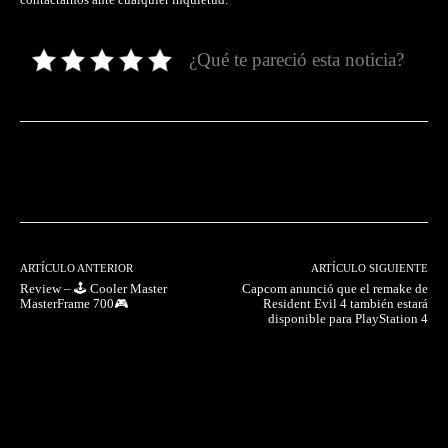
¿Qué te pareció esta noticia?
Facebook
Twitter
Pinterest
ARTÍCULO ANTERIOR
ARTÍCULO SIGUIENTE
Review – 🕹️ Cooler Master
Capcom anunció que el remake de
MasterFrame 700🎮
Resident Evil 4 también estará
disponible para PlayStation 4