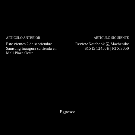
Facebook
Twitter
Pinterest
ARTÍCULO ANTERIOR
ARTÍCULO SIGUIENTE
Este viernes 2 de septiembre
Review Notebook 💻 Machenike
Samsung inaugura su tienda en
S15 i5 12450H | RTX 3050
Mall Plaza Oeste
Egpesce