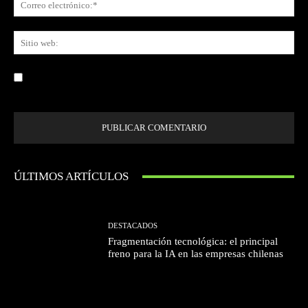
ele
Sit
we
Guardar mi nombre, correo electrónico y sitio web en este navegador la
próxima vez que comente.
ÚLTIMOS ARTÍCULOS
DESTACADOS
Fragmentación tecnológica: el principal
freno para la IA en las empresas chilenas