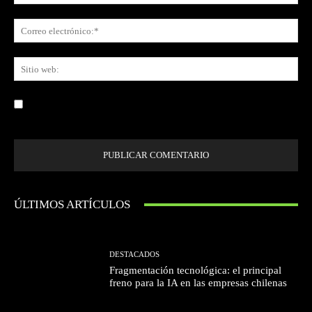
Co
ele
Sit
we
Guardar mi nombre, correo electrónico y sitio web en este navegador la
próxima vez que comente.
ÚLTIMOS ARTÍCULOS
DESTACADOS
Fragmentación tecnológica: el principal
freno para la IA en las empresas chilenas