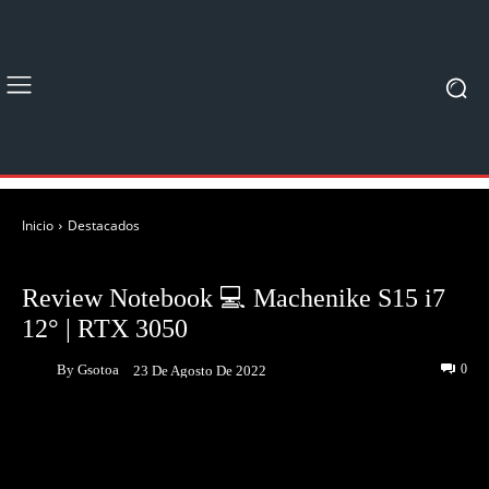
Inicio
Destacados
DESTACADOS
UNBOXING & REVIEWS
Review Notebook 💻 Machenike S15 i7
12° | RTX 3050
By
Gsotoa
0
23 De Agosto De 2022
Facebook
Twitter
Pinterest