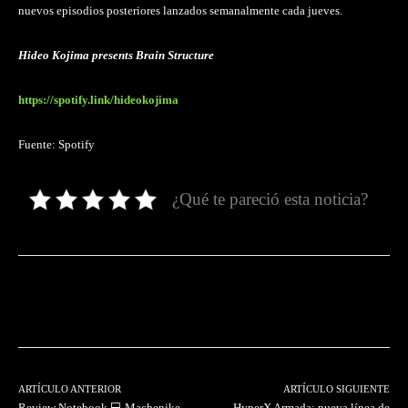
nuevos episodios posteriores lanzados semanalmente cada jueves.
Hideo Kojima presents Brain Structure
https://spotify.link/hideokojima
Fuente: Spotify
¿Qué te pareció esta noticia?
Facebook
Twitter
Pinterest
ARTÍCULO ANTERIOR
ARTÍCULO SIGUIENTE
Review Notebook 💻 Machenike
HyperX Armada: nueva línea de