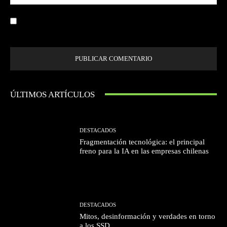
we
Guardar mi nombre, correo electrónico y sitio web en este navegador la
próxima vez que comente.
ÚLTIMOS ARTÍCULOS
DESTACADOS
Fragmentación tecnológica: el principal
freno para la IA en las empresas chilenas
DESTACADOS
Mitos, desinformación y verdades en torno
a los SSD