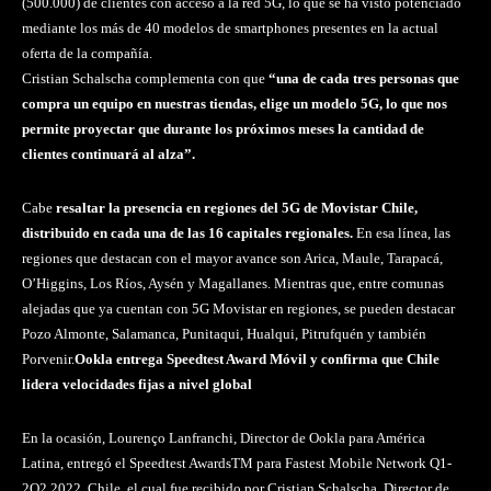
(500.000) de clientes con acceso a la red 5G, lo que se ha visto potenciado
mediante los más de 40 modelos de smartphones presentes en la actual
oferta de la compañía.
Cristian Schalscha complementa con que
“una de cada tres personas que
compra un equipo en nuestras tiendas, elige un modelo 5G, lo que nos
permite proyectar que durante los próximos meses la cantidad de
clientes continuará al alza”.
Cabe
resaltar la presencia en regiones del 5G de Movistar Chile,
distribuido en cada una de las 16 capitales regionales.
En esa línea, las
regiones que destacan con el mayor avance son Arica, Maule, Tarapacá,
O’Higgins, Los Ríos, Aysén y Magallanes. Mientras que, entre comunas
alejadas que ya cuentan con 5G Movistar en regiones, se pueden destacar
Pozo Almonte, Salamanca, Punitaqui, Hualqui, Pitrufquén y también
Porvenir.
Ookla entrega Speedtest Award Móvil y confirma que Chile
lidera velocidades fijas a nivel global
En la ocasión, Lourenço Lanfranchi, Director de Ookla para América
Latina, entregó el Speedtest AwardsTM para Fastest Mobile Network Q1-
2Q2 2022, Chile, el cual fue recibido por Cristian Schalscha, Director de