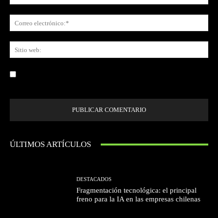
Co
ele
Sit
we
Guardar mi nombre, correo electrónico y sitio web en este navegador la
próxima vez que comente.
ÚLTIMOS ARTÍCULOS
DESTACADOS
Fragmentación tecnológica: el principal
freno para la IA en las empresas chilenas