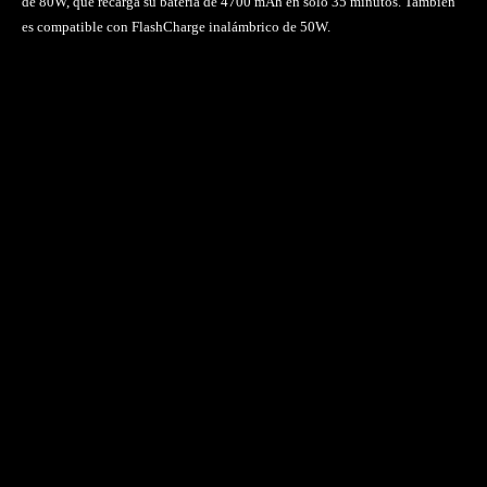
de 80W, que recarga su batería de 4700 mAh en solo 35 minutos. También
es compatible con FlashCharge inalámbrico de 50W.