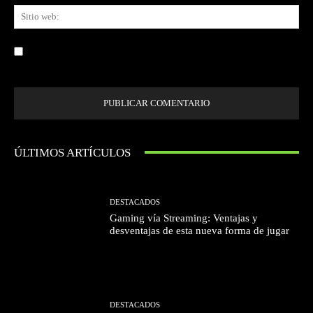
Sit
we
Guardar mi nombre, correo electrónico y sitio web en este navegador la
próxima vez que comente.
ÚLTIMOS ARTÍCULOS
DESTACADOS
Gaming vía Streaming: Ventajas y
desventajas de esta nueva forma de jugar
DESTACADOS