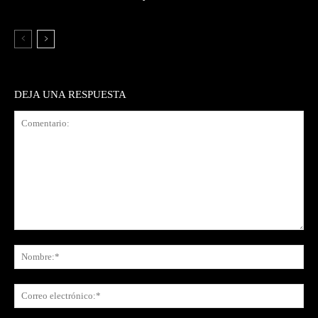
DEJA UNA RESPUESTA
Comentario:
No
Co
ele