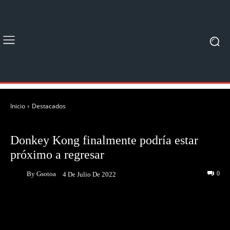
Inicio
Destacados
DESTACADOS
NOTICIAS
Donkey Kong finalmente podría estar
próximo a regresar
By
Gsotoa
0
4 De Julio De 2022
Facebook
Twitter
Pinterest