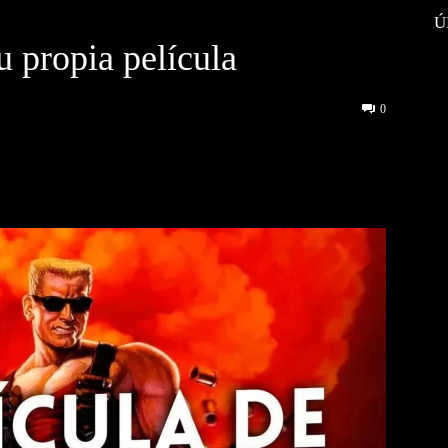
Ú
 propia película
0
interest
WhatsApp