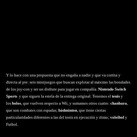
Y lo hace con una propuesta que no engaña a nadie y que va cortita y
directa al pie: seis minijuegos que buscan explotar al máximo las bondades
de los joy-con y ser un disfrute para jugar en compañía.
Nintendo Switch
Sports
y que siguen la estela de la entrega original. Tenemos el
tenis
y
los
bolos
, que vuelven respecto a Wii, y sumamos otros cuatro:
chanbara
,
que son combates con espadas;
bádminton
, que tiene ciertas
particularidades diferentes a las del tenis en ejecución y ritmo;
voleibol
y
Futbol.