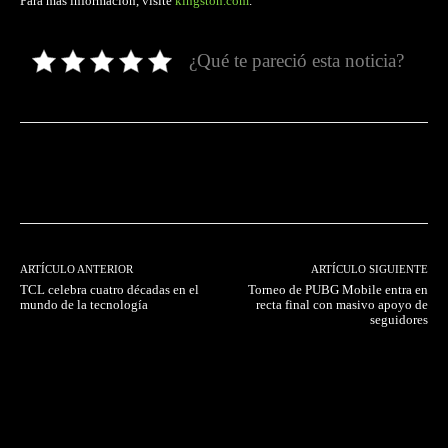
Para más información, visite
kingston.com
.
¿Qué te pareció esta noticia?
Facebook
Twitter
Pinterest
ARTÍCULO ANTERIOR
ARTÍCULO SIGUIENTE
TCL celebra cuatro décadas en el
Torneo de PUBG Mobile entra en
mundo de la tecnología
recta final con masivo apoyo de
seguidores