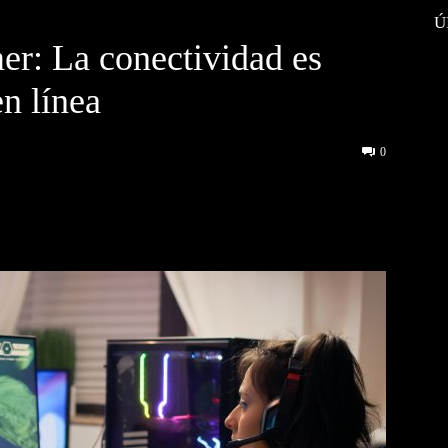
Ú
r: La conectividad es
en línea
0
interest
WhatsApp