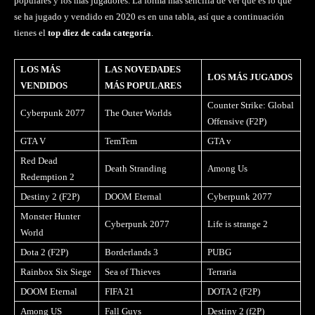
populares y los más jugadores. La forma más sencilla de ver qué es lo que
se ha jugado y vendido en 2020 es en una tabla, así que a continuación
tienes el
top diez de cada categoría
.
LOS MÁS
LAS NOVEDADES
LOS MÁS JUGADOS
VENDIDOS
MÁS POPULARES
Counter Strike: Global
Cyberpunk 2077
The Outer Worlds
Offensive (F2P)
GTA V
TemTem
GTA v
Red Dead
Death Stranding
Among Us
Redemption 2
Destiny 2 (F2P)
DOOM Eternal
Cyberpunk 2077
Monster Hunter
Cyberpunk 2077
Life is strange 2
World
Dota 2 (F2P)
Borderlands 3
PUBG
Rainbox Six Siege
Sea of Thieves
Terraria
DOOM Eternal
FIFA 21
DOTA 2 (F2P)
Among US
Fall Guys
Destiny 2 (f2P)