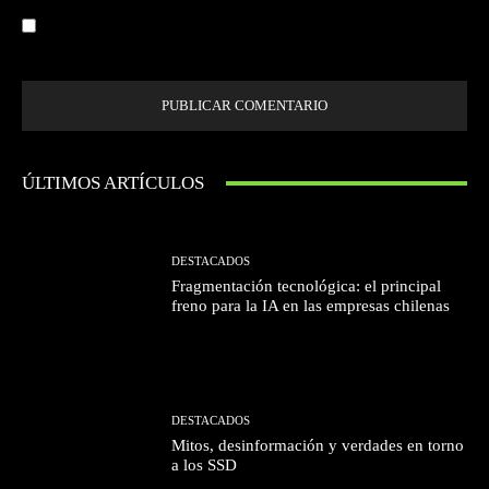
Guardar mi nombre, correo electrónico y sitio web en este navegador la
próxima vez que comente.
ÚLTIMOS ARTÍCULOS
DESTACADOS
Fragmentación tecnológica: el principal
freno para la IA en las empresas chilenas
DESTACADOS
Mitos, desinformación y verdades en torno
a los SSD