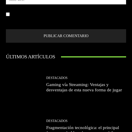
we
Guardar mi nombre, correo electrónico y sitio web en este navegador la
próxima vez que comente.
ÚLTIMOS ARTÍCULOS
DESTACADOS
Gaming vía Streaming: Ventajas y
desventajas de esta nueva forma de jugar
DESTACADOS
Fragmentación tecnológica: el principal