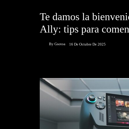
DESTACADOS
Te damos la bienven
Ally: tips para come
By
Gsotoa
16 De Octubre De 2025
Facebook
Twitter
P