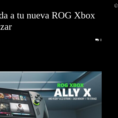
Ú
ida a tu nueva ROG Xbox
nzar
0
interest
WhatsApp