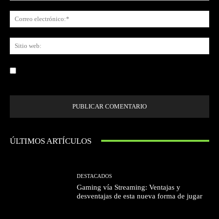
Co
ele
Sit
we
Guardar mi nombre, correo electrónico y sitio web en este navegador la
próxima vez que comente.
ÚLTIMOS ARTÍCULOS
DESTACADOS
Gaming vía Streaming: Ventajas y
desventajas de esta nueva forma de jugar