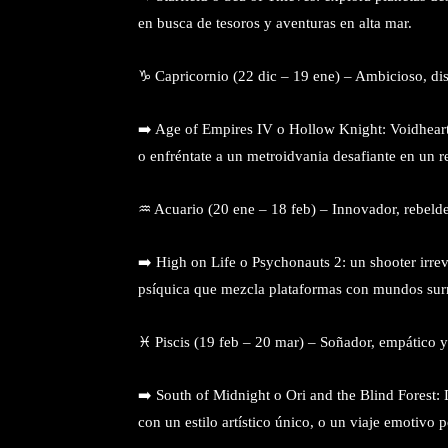
en busca de tesoros y aventuras en alta mar.
♑ Capricornio (22 dic – 19 ene) – Ambicioso, di
➡️ Age of Empires IV o Hollow Knight: Voidheart E
o enfréntate a un metroidvania desafiante en un r
♒ Acuario (20 ene – 18 feb) – Innovador, rebelde
➡️ High on Life o Psychonauts 2: un shooter irre
psíquica que mezcla plataformas con mundos surr
♓ Piscis (19 feb – 20 mar) – Soñador, empático y 
➡️ South of Midnight o Ori and the Blind Forest: D
con un estilo artístico único, o un viaje emotivo