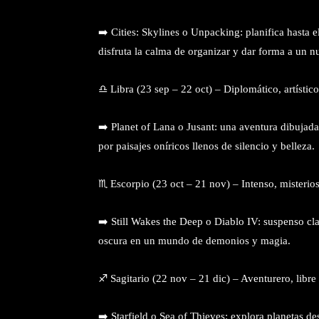
➡️ Cities: Skylines o Unpacking: planifica hasta e
disfruta la calma de organizar y dar forma a un n
♎ Libra (23 sep – 22 oct) – Diplomático, artístic
➡️ Planet of Lana o Jusant: una aventura dibujad
por paisajes oníricos llenos de silencio y belleza.
♏ Escorpio (23 oct – 21 nov) – Intenso, misterio
➡️ Still Wakes the Deep o Diablo IV: suspenso cla
oscura en un mundo de demonios y magia.
♐ Sagitario (22 nov – 21 dic) – Aventurero, libre 
➡️ Starfield o Sea of Thieves: explora planetas d