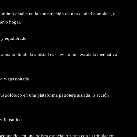
l último detalle en la construcción de una ciudad completa, o
uevo hogar.
o y equilibrado
a a mano donde la amistad es clave, o una escalada meditativa
so y apasionado
ustrofóbico en una plataforma petrolera aislada, o acción
y filosófico
esconocidos en una odisea espacial o zarpa con tu tripulación