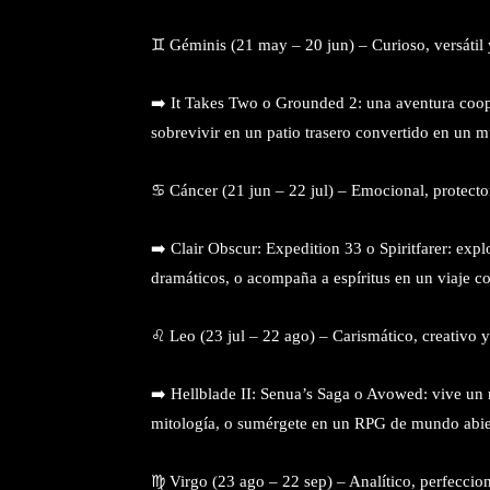
♊ Géminis (21 may – 20 jun) – Curioso, versátil
➡️ It Takes Two o Grounded 2: una aventura coop
sobrevivir en un patio trasero convertido en un m
♋ Cáncer (21 jun – 22 jul) – Emocional, protecto
➡️ Clair Obscur: Expedition 33 o Spiritfarer: explo
dramáticos, o acompaña a espíritus en un viaje c
♌ Leo (23 jul – 22 ago) – Carismático, creativo 
➡️ Hellblade II: Senua’s Saga o Avowed: vive un r
mitología, o sumérgete en un RPG de mundo abier
♍ Virgo (23 ago – 22 sep) – Analítico, perfeccion