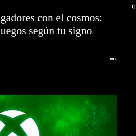
Ú
ugadores con el cosmos:
uegos según tu signo
0
interest
WhatsApp